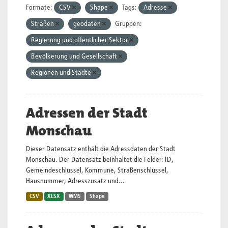
Formate:
CSV
Shape
Tags:
Adresse
Straßen
geodaten
Gruppen:
Regierung und öffentlicher Sektor
Bevölkerung und Gesellschaft
Regionen und Städte
Adressen der Stadt
Monschau
Dieser Datensatz enthält die Adressdaten der Stadt
Monschau. Der Datensatz beinhaltet die Felder: ID,
Gemeindeschlüssel, Kommune, Straßenschlüssel,
Hausnummer, Adresszusatz und...
CSV
XLSX
WMS
Shape