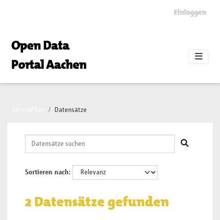
Skip to main content
Einloggen
Open Data
Portal Aachen
Sie sind hier
Datensätze
Sortieren nach
2 Datensätze gefunden