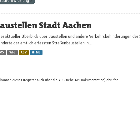
tadtentwicklung
austellen Stadt Aachen
gesaktueller Überblick über Baustellen und andere Verkehrsbehinderungen der 
ndorte der amtlich erfassten Straßenbaustellen in...
MS
WFS
CSV
HTML
 können dieses Register auch über die
API
(siehe
API-Dokumentation
) abrufen.