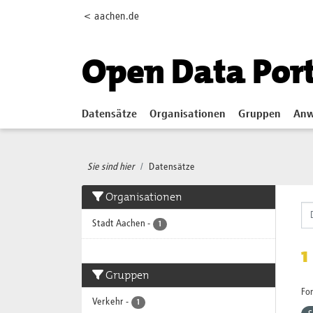
Skip to main content
< aachen.de
Open Data Por
Datensätze
Organisationen
Gruppen
Anw
Sie sind hier
Datensätze
Organisationen
Stadt Aachen
-
1
1
Gruppen
Fo
Verkehr
-
1