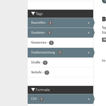
S
Tags
B
Baustellen
-
x
1
Ta
Geodaten
-
x
Sta
1
W
Geoservice
-
1
Stadtentwicklung
-
x
1
Sie
Straße
-
1
Verkehr
-
1
Formate
CSV
-
x
1