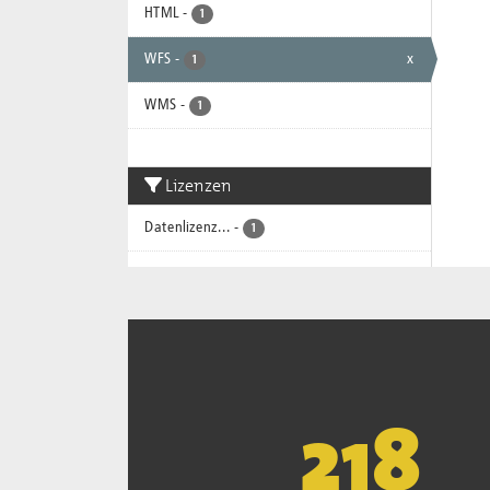
HTML
-
1
WFS
-
x
1
WMS
-
1
Lizenzen
Datenlizenz...
-
1
221