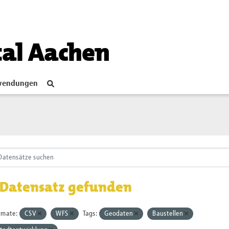
tal Aachen
endungen
 Datensatz gefunden
rmate:
CSV
WFS
Tags:
Geodaten
Baustellen