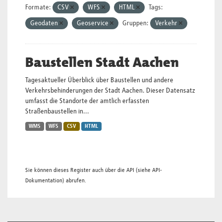
Formate:
CSV
WFS
HTML
Tags:
Geodaten
Geoservice
Gruppen:
Verkehr
Baustellen Stadt Aachen
Tagesaktueller Überblick über Baustellen und andere
Verkehrsbehinderungen der Stadt Aachen. Dieser Datensatz
umfasst die Standorte der amtlich erfassten
Straßenbaustellen in...
WMS
WFS
CSV
HTML
Sie können dieses Register auch über die
API
(siehe
API-
Dokumentation
) abrufen.