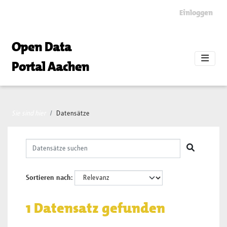
Skip to main content
Einloggen
Open Data
Portal Aachen
Sie sind hier
Datensätze
Sortieren nach
1 Datensatz gefunden