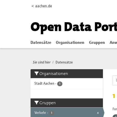
Skip to main content
< aachen.de
Open Data Por
Datensätze
Organisationen
Gruppen
Anw
Sie sind hier
Datensätze
Organisationen
Stadt Aachen
-
1
1
Gruppen
Fo
Verkehr
-
x
1