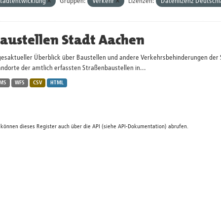
tadtentwicklung
Gruppen:
Verkehr
Lizenzen:
Datenlizenz Deutsch
austellen Stadt Aachen
gesaktueller Überblick über Baustellen und andere Verkehrsbehinderungen der 
ndorte der amtlich erfassten Straßenbaustellen in...
MS
WFS
CSV
HTML
 können dieses Register auch über die
API
(siehe
API-Dokumentation
) abrufen.