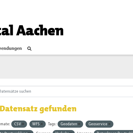
tal Aachen
endungen
 Datensatz gefunden
rmate:
CSV
WFS
Tags:
Geodaten
Geoservice