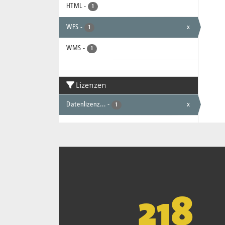
HTML
-
1
WFS
-
x
1
WMS
-
1
Lizenzen
Datenlizenz...
-
x
1
221