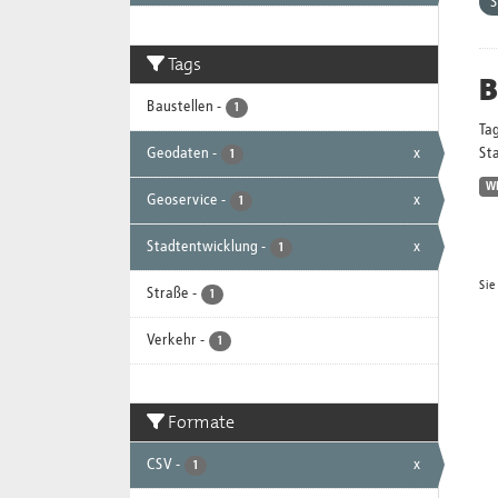
S
Tags
B
Baustellen
-
1
Ta
Geodaten
-
x
Sta
1
W
Geoservice
-
x
1
Stadtentwicklung
-
x
1
Sie
Straße
-
1
Verkehr
-
1
Formate
CSV
-
x
1