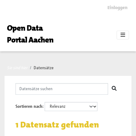
Skip to main content
Einloggen
Open Data
Portal Aachen
Sie sind hier
Datensätze
Sortieren nach
1 Datensatz gefunden