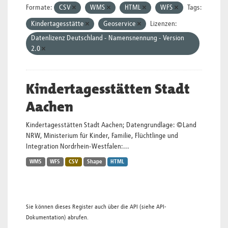
Formate:
CSV
WMS
HTML
WFS
Tags:
Kindertagesstätte
Geoservice
Lizenzen:
Datenlizenz Deutschland - Namensnennung - Version
2.0
Kindertagesstätten Stadt
Aachen
Kindertagesstätten Stadt Aachen; Datengrundlage: ©Land
NRW, Ministerium für Kinder, Familie, Flüchtlinge und
Integration Nordrhein-Westfalen:...
WMS
WFS
CSV
Shape
HTML
Sie können dieses Register auch über die
API
(siehe
API-
Dokumentation
) abrufen.