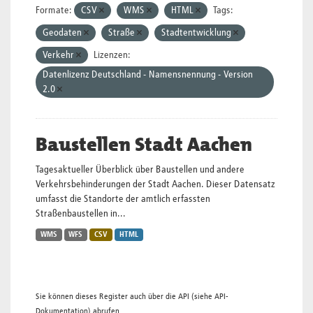
Formate:
CSV
WMS
HTML
Tags:
Geodaten
Straße
Stadtentwicklung
Verkehr
Lizenzen:
Datenlizenz Deutschland - Namensnennung - Version
2.0
Baustellen Stadt Aachen
Tagesaktueller Überblick über Baustellen und andere
Verkehrsbehinderungen der Stadt Aachen. Dieser Datensatz
umfasst die Standorte der amtlich erfassten
Straßenbaustellen in...
WMS
WFS
CSV
HTML
Sie können dieses Register auch über die
API
(siehe
API-
Dokumentation
) abrufen.