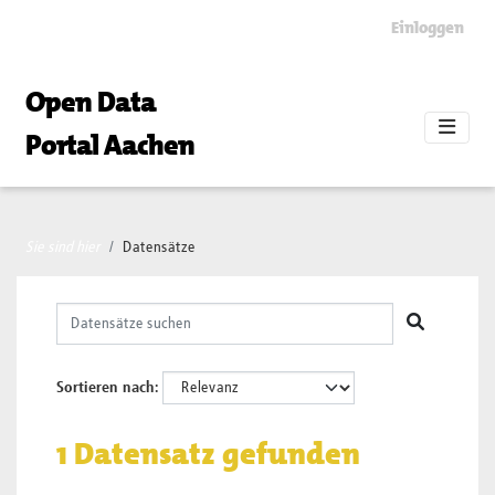
Skip to main content
Einloggen
Open Data
Portal Aachen
Sie sind hier
Datensätze
Sortieren nach
1 Datensatz gefunden