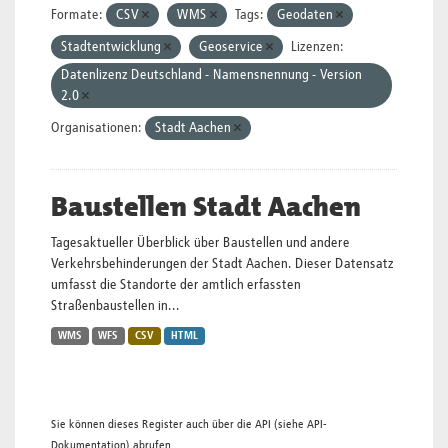
Formate:
CSV
WMS
Tags:
Geodaten
Stadtentwicklung
Geoservice
Lizenzen:
Datenlizenz Deutschland - Namensnennung - Version
2.0
Organisationen:
Stadt Aachen
Baustellen Stadt Aachen
Tagesaktueller Überblick über Baustellen und andere
Verkehrsbehinderungen der Stadt Aachen. Dieser Datensatz
umfasst die Standorte der amtlich erfassten
Straßenbaustellen in...
WMS
WFS
CSV
HTML
Sie können dieses Register auch über die
API
(siehe
API-
Dokumentation
) abrufen.