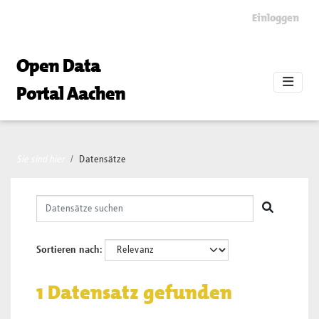
Skip to main content
Einloggen
Open Data
Portal Aachen
Sie sind hier
Datensätze
Sortieren nach
1 Datensatz gefunden