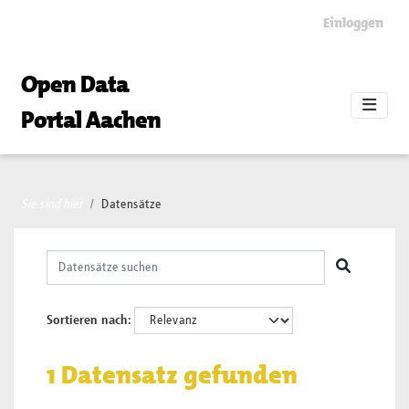
Skip to main content
Einloggen
Open Data
Portal Aachen
Sie sind hier
Datensätze
Sortieren nach
1 Datensatz gefunden