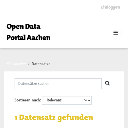
Skip to main content
Einloggen
Open Data
Portal Aachen
Sie sind hier
Datensätze
Sortieren nach
1 Datensatz gefunden