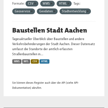
Formate:
CSV
WMS
HTML
Tags:
Geoservice
Geodaten
Stadtentwicklung
Baustellen Stadt Aachen
Tagesaktueller Überblick über Baustellen und andere
Verkehrsbehinderungen der Stadt Aachen. Dieser Datensatz
umfasst die Standorte der amtlich erfassten
Straßenbaustellen in...
WMS
WFS
CSV
HTML
Sie können dieses Register auch über die
API
(siehe
API-
Dokumentation
) abrufen.