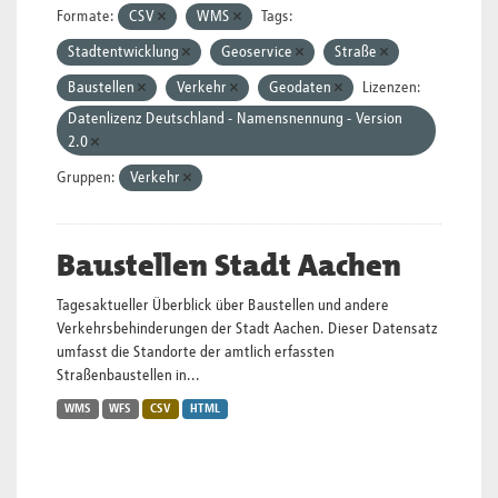
Formate:
CSV
WMS
Tags:
Stadtentwicklung
Geoservice
Straße
Baustellen
Verkehr
Geodaten
Lizenzen:
Datenlizenz Deutschland - Namensnennung - Version
2.0
Gruppen:
Verkehr
Baustellen Stadt Aachen
Tagesaktueller Überblick über Baustellen und andere
Verkehrsbehinderungen der Stadt Aachen. Dieser Datensatz
umfasst die Standorte der amtlich erfassten
Straßenbaustellen in...
WMS
WFS
CSV
HTML