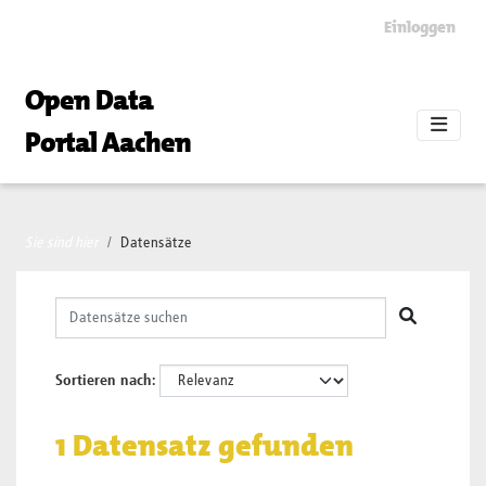
Skip to main content
Einloggen
Open Data
Portal Aachen
Sie sind hier
Datensätze
Sortieren nach
1 Datensatz gefunden