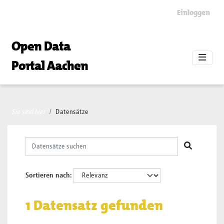
Skip to main content
Einloggen
Open Data
Portal Aachen
Sie sind hier
Datensätze
Sortieren nach
1 Datensatz gefunden