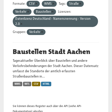
Formate:
CSV
WMS
Tags:
Straße
Verkehr
Baustellen
Lizenzen:
Datenlizenz Deutschland - Namensnennung - Version
2.0
Gruppen:
Verkehr
Baustellen Stadt Aachen
Tagesaktueller Überblick über Baustellen und andere
Verkehrsbehinderungen der Stadt Aachen. Dieser Datensatz
umfasst die Standorte der amtlich erfassten
Straßenbaustellen in...
WMS
WFS
CSV
HTML
Sie können dieses Register auch über die
API
(siehe
API-
Dokumentation
) abrufen.