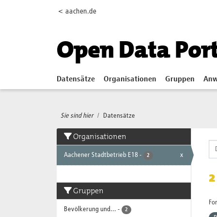
Skip to main content
< aachen.de
Open Data Por
Datensätze
Organisationen
Gruppen
Anw
Sie sind hier
Datensätze
Organisationen
Aachener Stadtbetrieb E18
-
x
2
2
Gruppen
Fo
Bevölkerung und...
-
2