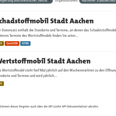
egierung und öffentlicher Sektor
Organisationen:
Aachener Stadtbetrieb
chadstoffmobil Stadt Aachen
r Datensatz enthält die Standorte und Termine, an denen das Schadststoffmobi
teren Termine des Wertstoffmobils finden Sie unter...
SV
GeoJSON
HTML
ertstoffmobil Stadt Aachen
s Wertstoffmobil steht fünf Mal jährlich auf den Wochenmärkten zu den Öffnun
ndorte und Termine und wird jährlich...
SV
 können dieses Register auch über die
API
(siehe
API-Dokumentation
) abrufen.