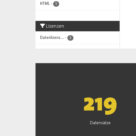
HTML
-
1
Lizenzen
Datenlizenz...
-
2
222
Datensätze