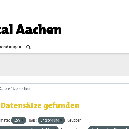
tal Aachen
endungen
 Datensätze gefunden
rmate:
CSV
Tags:
Entsorgung
Gruppen: