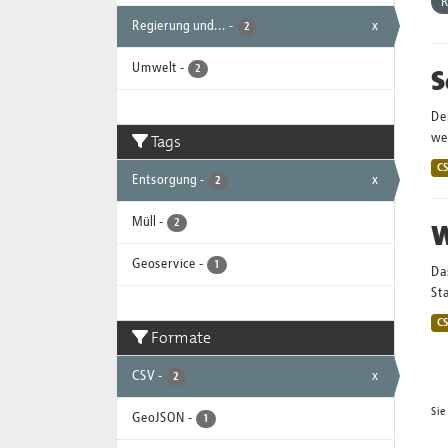
R
Regierung und...
-
x
2
Umwelt
-
S
2
De
Tags
wei
C
Entsorgung
-
x
2
Müll
-
2
W
Geoservice
-
1
Da
Sta
C
Formate
CSV
-
x
2
Sie
GeoJSON
-
1