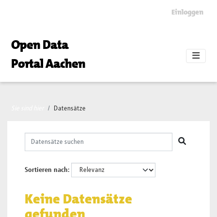
Skip to main content
Einloggen
Open Data
Portal Aachen
Sie sind hier
Datensätze
Sortieren nach
Keine Datensätze
gefunden