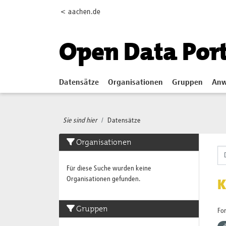
Skip to main content
< aachen.de
Open Data Por
Datensätze
Organisationen
Gruppen
Anw
Sie sind hier
Datensätze
Organisationen
Für diese Suche wurden keine
Organisationen gefunden.
K
Gruppen
Fo