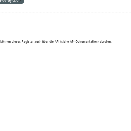
l-de-by-2.0
 können dieses Register auch über die
API
(siehe
API-Dokumentation
) abrufen.