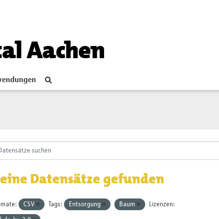
tal Aachen
endungen
eine Datensätze gefunden
rmate:
CSV
Tags:
Entsorgung
Baum
Lizenzen: