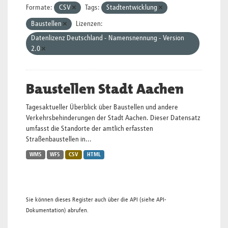
Formate:
CSV
Tags:
Stadtentwicklung
Baustellen
Lizenzen:
Datenlizenz Deutschland - Namensnennung - Version
2.0
Baustellen Stadt Aachen
Tagesaktueller Überblick über Baustellen und andere
Verkehrsbehinderungen der Stadt Aachen. Dieser Datensatz
umfasst die Standorte der amtlich erfassten
Straßenbaustellen in...
WMS
WFS
CSV
HTML
Sie können dieses Register auch über die
API
(siehe
API-
Dokumentation
) abrufen.