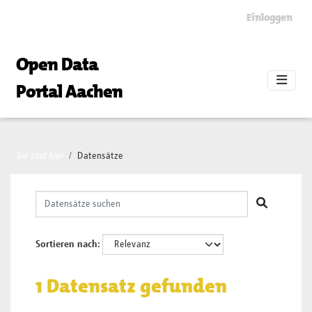
Skip to main content
Einloggen
Open Data
Portal Aachen
Sie sind hier
Datensätze
Sortieren nach
1 Datensatz gefunden