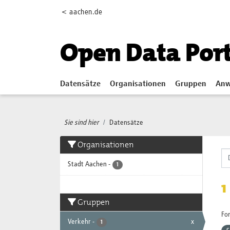
Skip to main content
< aachen.de
Open Data Por
Datensätze
Organisationen
Gruppen
Anw
Sie sind hier
Datensätze
Organisationen
Stadt Aachen
-
1
1
Gruppen
Fo
Verkehr
-
x
1