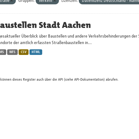
traße
Gruppen:
Verkehr
Lizenzen:
Datenlizenz Deutschland - Name
austellen Stadt Aachen
gesaktueller Überblick über Baustellen und andere Verkehrsbehinderungen der 
ndorte der amtlich erfassten Straßenbaustellen in...
MS
WFS
CSV
HTML
 können dieses Register auch über die
API
(siehe
API-Dokumentation
) abrufen.