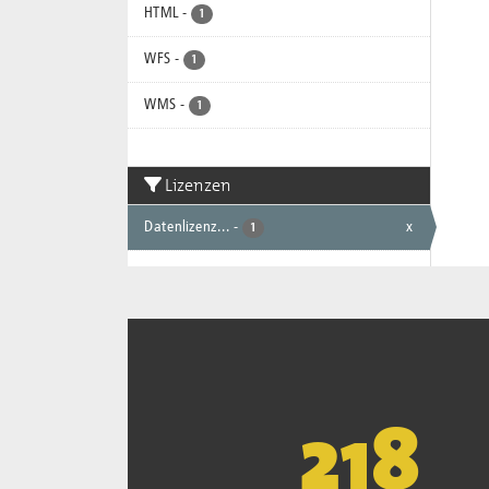
HTML
-
1
WFS
-
1
WMS
-
1
Lizenzen
Datenlizenz...
-
x
1
221