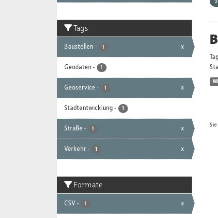
S
Tags
B
Baustellen
-
x
1
Ta
Geodaten
-
Sta
1
W
Geoservice
-
x
1
Stadtentwicklung
-
1
Sie
Straße
-
x
1
Verkehr
-
x
1
Formate
CSV
-
x
1