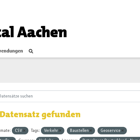
tal Aachen
endungen
 Datensatz gefunden
rmate:
CSV
Tags:
Verkehr
Baustellen
Geoservice