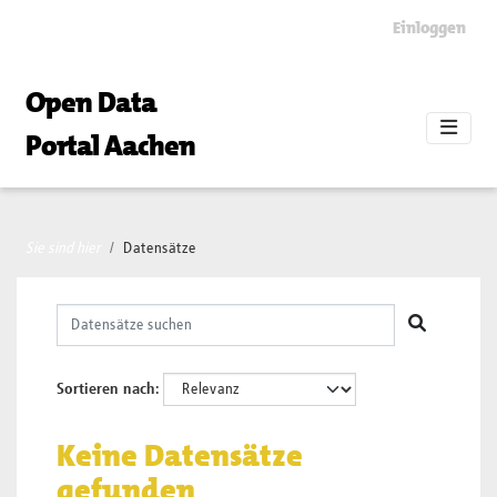
Skip to main content
Einloggen
Open Data
Portal Aachen
Sie sind hier
Datensätze
Sortieren nach
Keine Datensätze
gefunden