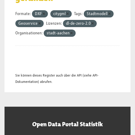
Formate:
DXF
citygml
Tags:
Stadtmodell
Geoservice
Lizenzen:
dl-de-zero-2.0
Organisationen:
stadt-aachen
Sie können dieses Register auch über die
API
(siehe
API-
Dokumentation
) abrufen.
Open Data Portal Statistik