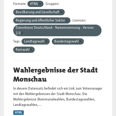
Formate:
HTML
Gruppen:
Bevölkerung und Gesellschaft
Regierung und öffentlicher Sektor
Lizenzen:
Datenlizenz Deutschland - Namensnennung - Version
2.0
Tags:
Landtagswahl
Bundestagswahl
Ratswahl
Wahlergebnisse der Stadt
Monschau
In diesem Datensatz befindet sich ein Link zum Votemanager
mit den Wahlergebnissen der Stadt Monschau. Die
Wahlergebnisse (Kommunalwahlen, Bundestagswahlen,
Landtagswahlen,...
HTML