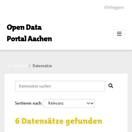
Skip to main content
Einloggen
Open Data
Portal Aachen
Sie sind hier
Datensätze
Sortieren nach
6 Datensätze gefunden