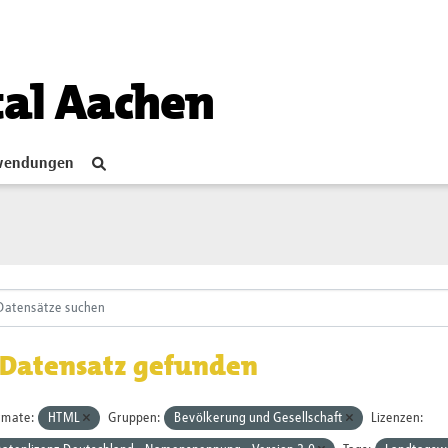
tal Aachen
endungen
 Datensatz gefunden
rmate:
HTML
Gruppen:
Bevölkerung und Gesellschaft
Lizenzen: