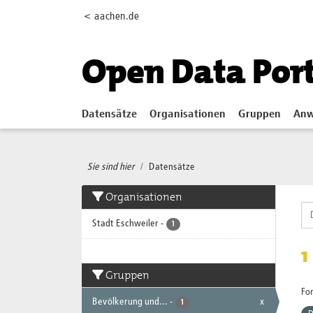
Skip to main content
< aachen.de
Open Data Por
Datensätze
Organisationen
Gruppen
Anw
Sie sind hier
Datensätze
Organisationen
Stadt Eschweiler
-
1
1
Gruppen
Fo
Bevölkerung und...
-
x
1