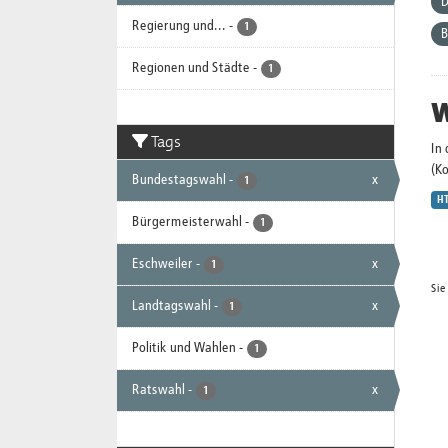
D
Regierung und...
-
1
B
Regionen und Städte
-
1
W
Tags
In
(K
Bundestagswahl
-
x
1
H
Bürgermeisterwahl
-
1
Eschweiler
-
x
1
Sie
Landtagswahl
-
x
1
Politik und Wahlen
-
1
Ratswahl
-
x
1