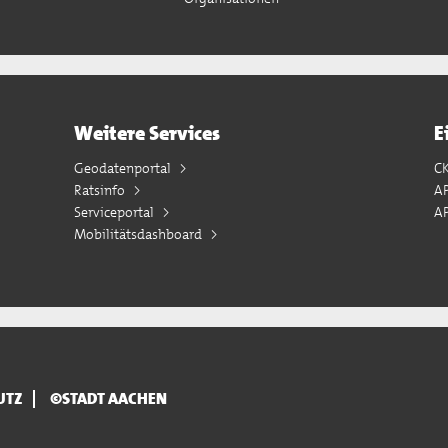
Weitere Services
E
Geodatenportal
C
Ratsinfo
A
Serviceportal
AP
Mobilitätsdashboard
UTZ
©STADT AACHEN