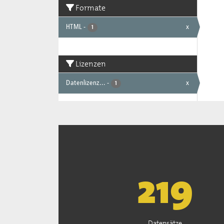
Formate
HTML
-
x
1
Lizenzen
Datenlizenz...
-
x
1
222
Datensätze