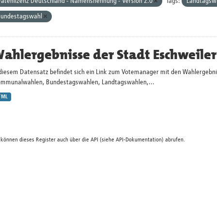
atenlizenz Deutschland - Namensnennung - Version 2.0
Tags:
Landtagsw
undestagswahl
ahlergebnisse der Stadt Eschweiler
 diesem Datensatz befindet sich ein Link zum Votemanager mit den Wahlergebni
ommunalwahlen, Bundestagswahlen, Landtagswahlen,...
TML
 können dieses Register auch über die
API
(siehe
API-Dokumentation
) abrufen.