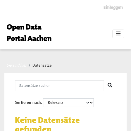
Skip to main content
Einloggen
Open Data
Portal Aachen
Sie sind hier
Datensätze
Sortieren nach
Keine Datensätze
gefunden