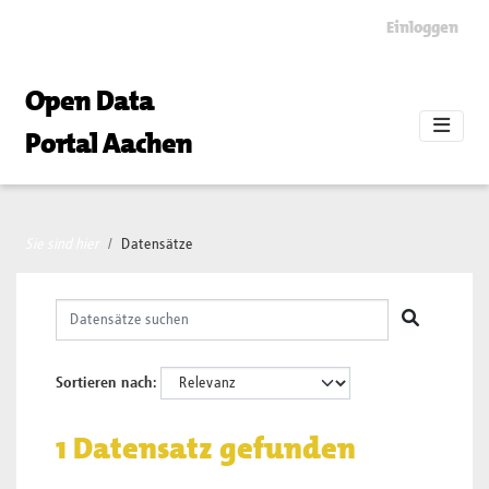
Skip to main content
Einloggen
Open Data
Portal Aachen
Sie sind hier
Datensätze
Sortieren nach
1 Datensatz gefunden