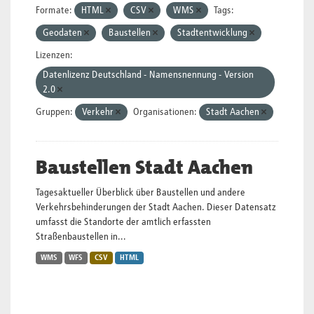
Formate:
HTML
CSV
WMS
Tags:
Geodaten
Baustellen
Stadtentwicklung
Lizenzen:
Datenlizenz Deutschland - Namensnennung - Version
2.0
Gruppen:
Verkehr
Organisationen:
Stadt Aachen
Baustellen Stadt Aachen
Tagesaktueller Überblick über Baustellen und andere
Verkehrsbehinderungen der Stadt Aachen. Dieser Datensatz
umfasst die Standorte der amtlich erfassten
Straßenbaustellen in...
WMS
WFS
CSV
HTML