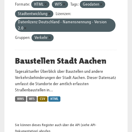
Formate:
HTML
WFS
Tags:
Geodaten
Stadtentwicklung
Lizenzen:
Datenlizenz Deutschland - Namensnennung - Version
2.0
Gruppen:
Verkehr
Baustellen Stadt Aachen
Tagesaktueller Überblick über Baustellen und andere
Verkehrsbehinderungen der Stadt Aachen. Dieser Datensatz
umfasst die Standorte der amtlich erfassten
Straßenbaustellen in...
WMS
WFS
CSV
HTML
Sie können dieses Register auch über die
API
(siehe
API-
Dokumentation
) abrufen.