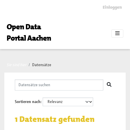
Skip to main content
Einloggen
Open Data
Portal Aachen
Sie sind hier
Datensätze
Sortieren nach
1 Datensatz gefunden