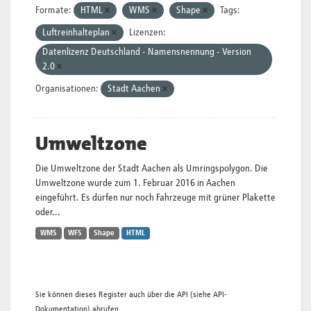
Formate:
HTML
WMS
Shape
Tags:
Luftreinhalteplan
Lizenzen:
Datenlizenz Deutschland - Namensnennung - Version
2.0
Organisationen:
Stadt Aachen
Umweltzone
Die Umweltzone der Stadt Aachen als Umringspolygon. Die
Umweltzone wurde zum 1. Februar 2016 in Aachen
eingeführt. Es dürfen nur noch Fahrzeuge mit grüner Plakette
oder...
WMS
WFS
Shape
HTML
Sie können dieses Register auch über die
API
(siehe
API-
Dokumentation
) abrufen.