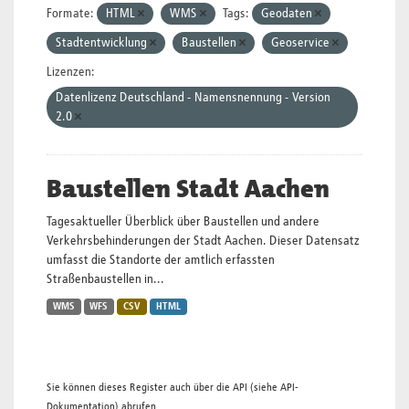
Formate:
HTML
WMS
Tags:
Geodaten
Stadtentwicklung
Baustellen
Geoservice
Lizenzen:
Datenlizenz Deutschland - Namensnennung - Version
2.0
Baustellen Stadt Aachen
Tagesaktueller Überblick über Baustellen und andere
Verkehrsbehinderungen der Stadt Aachen. Dieser Datensatz
umfasst die Standorte der amtlich erfassten
Straßenbaustellen in...
WMS
WFS
CSV
HTML
Sie können dieses Register auch über die
API
(siehe
API-
Dokumentation
) abrufen.