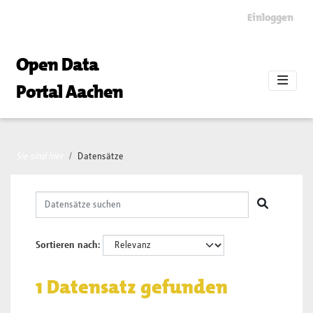
Skip to main content
Einloggen
Open Data
Portal Aachen
Sie sind hier
Datensätze
Sortieren nach
1 Datensatz gefunden