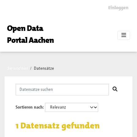
Skip to main content
Einloggen
Open Data
Portal Aachen
Sie sind hier
Datensätze
Sortieren nach
1 Datensatz gefunden