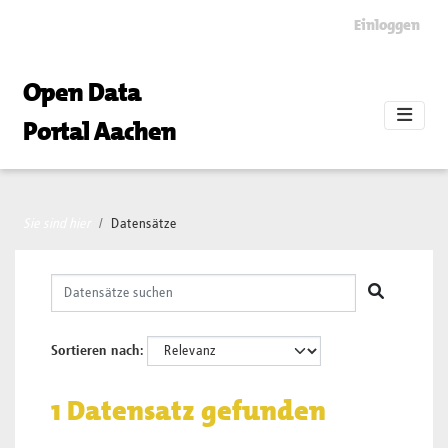
Skip to main content
Einloggen
Open Data
Portal Aachen
Sie sind hier
Datensätze
Sortieren nach
1 Datensatz gefunden