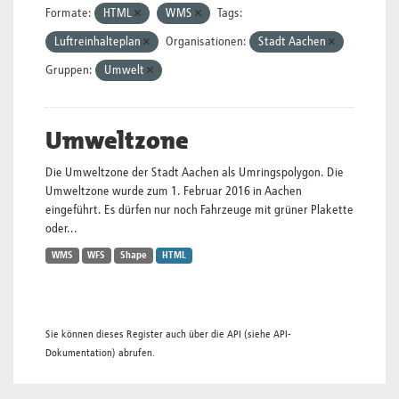
Formate:
HTML
WMS
Tags:
Luftreinhalteplan
Organisationen:
Stadt Aachen
Gruppen:
Umwelt
Umweltzone
Die Umweltzone der Stadt Aachen als Umringspolygon. Die
Umweltzone wurde zum 1. Februar 2016 in Aachen
eingeführt. Es dürfen nur noch Fahrzeuge mit grüner Plakette
oder...
WMS
WFS
Shape
HTML
Sie können dieses Register auch über die
API
(siehe
API-
Dokumentation
) abrufen.