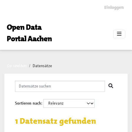
Skip to main content
Einloggen
Open Data
Portal Aachen
Sie sind hier
Datensätze
Sortieren nach
1 Datensatz gefunden