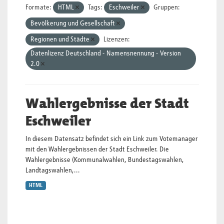
Formate:
HTML
Tags:
Eschweiler
Gruppen:
Bevölkerung und Gesellschaft
Regionen und Städte
Lizenzen:
Datenlizenz Deutschland - Namensnennung - Version
2.0
Wahlergebnisse der Stadt
Eschweiler
In diesem Datensatz befindet sich ein Link zum Votemanager
mit den Wahlergebnissen der Stadt Eschweiler. Die
Wahlergebnisse (Kommunalwahlen, Bundestagswahlen,
Landtagswahlen,...
HTML