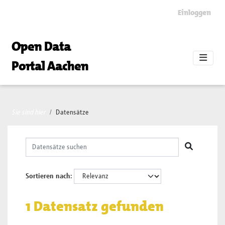
Skip to main content
Einloggen
Open Data
Portal Aachen
Sie sind hier
Datensätze
Sortieren nach
1 Datensatz gefunden