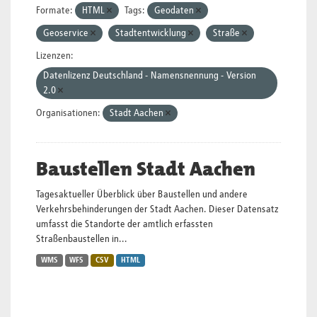
Formate:
HTML
Tags:
Geodaten
Geoservice
Stadtentwicklung
Straße
Lizenzen:
Datenlizenz Deutschland - Namensnennung - Version
2.0
Organisationen:
Stadt Aachen
Baustellen Stadt Aachen
Tagesaktueller Überblick über Baustellen und andere
Verkehrsbehinderungen der Stadt Aachen. Dieser Datensatz
umfasst die Standorte der amtlich erfassten
Straßenbaustellen in...
WMS
WFS
CSV
HTML