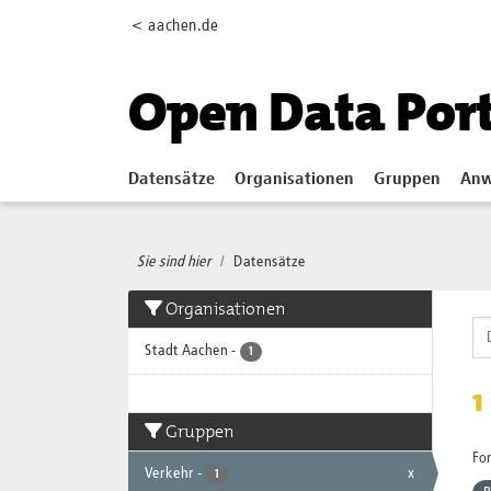
Skip to main content
< aachen.de
Open Data Por
Datensätze
Organisationen
Gruppen
Anw
Sie sind hier
Datensätze
Organisationen
Stadt Aachen
-
1
1
Gruppen
Fo
Verkehr
-
x
1