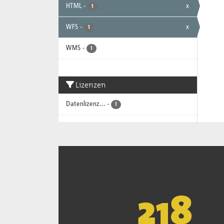
HTML
-
x
1
WFS
-
x
1
WMS
-
1
Lizenzen
Datenlizenz...
-
1
221