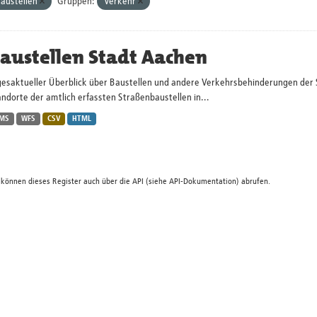
austellen
Gruppen:
Verkehr
austellen Stadt Aachen
gesaktueller Überblick über Baustellen und andere Verkehrsbehinderungen der 
ndorte der amtlich erfassten Straßenbaustellen in...
MS
WFS
CSV
HTML
 können dieses Register auch über die
API
(siehe
API-Dokumentation
) abrufen.