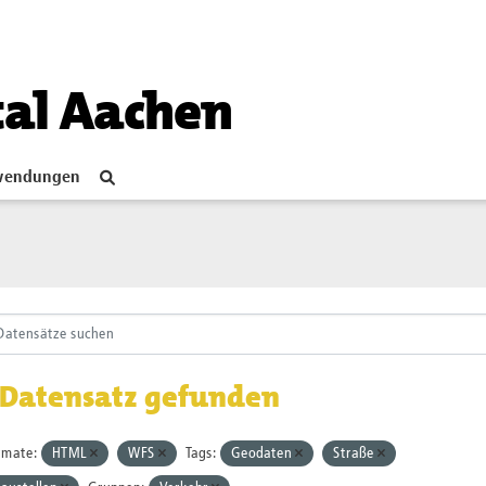
tal Aachen
endungen
 Datensatz gefunden
rmate:
HTML
WFS
Tags:
Geodaten
Straße