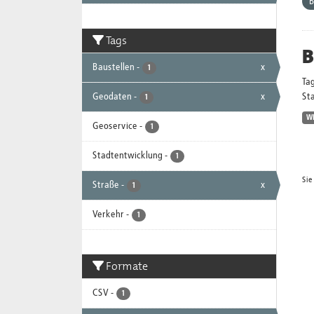
B
Tags
B
Baustellen
-
x
1
Ta
Geodaten
-
x
Sta
1
W
Geoservice
-
1
Stadtentwicklung
-
1
Sie
Straße
-
x
1
Verkehr
-
1
Formate
CSV
-
1