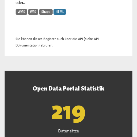
oder...
WMS
WFS
Shape
HTML
Sie können dieses Register auch über die
API
(siehe
API-
Dokumentation
) abrufen.
Open Data Portal Statistik
221
Datensätze