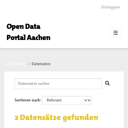
Skip to main content
Einloggen
Open Data
Portal Aachen
Sie sind hier
Datensätze
Sortieren nach
2 Datensätze gefunden