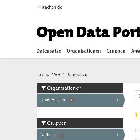
Skip to main content
< aachen.de
Open Data Por
Datensätze
Organisationen
Gruppen
Anw
Sie sind hier
Datensätze
Organisationen
Stadt Aachen
-
x
1
1
Gruppen
Fo
Verkehr
-
x
1