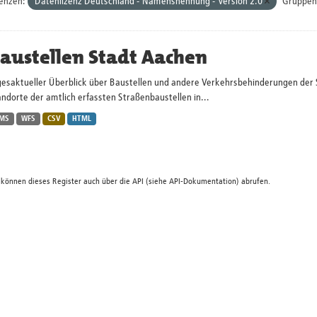
zenzen:
Datenlizenz Deutschland - Namensnennung - Version 2.0
Gruppen
austellen Stadt Aachen
gesaktueller Überblick über Baustellen und andere Verkehrsbehinderungen der 
ndorte der amtlich erfassten Straßenbaustellen in...
MS
WFS
CSV
HTML
 können dieses Register auch über die
API
(siehe
API-Dokumentation
) abrufen.