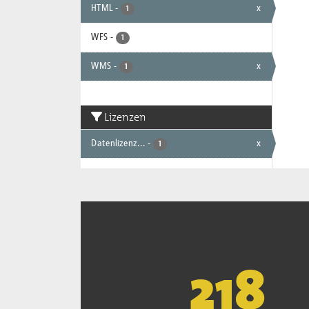
HTML
-
x
1
WFS
-
1
WMS
-
x
1
Lizenzen
Datenlizenz...
-
x
1
221