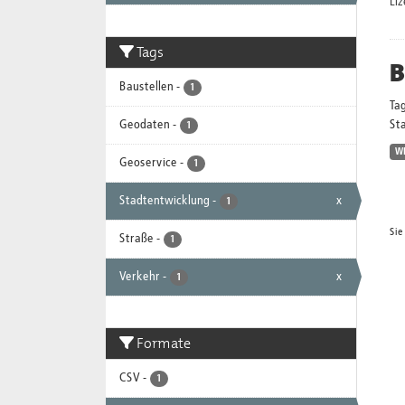
Li
Tags
B
Baustellen
-
1
Ta
Geodaten
-
Sta
1
W
Geoservice
-
1
Stadtentwicklung
-
x
1
Sie
Straße
-
1
Verkehr
-
x
1
Formate
CSV
-
1