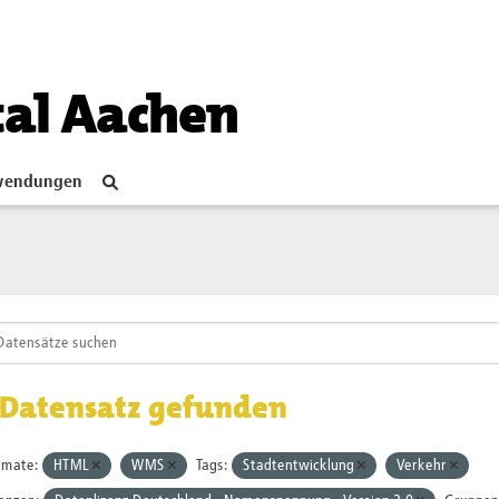
tal Aachen
endungen
 Datensatz gefunden
rmate:
HTML
WMS
Tags:
Stadtentwicklung
Verkehr