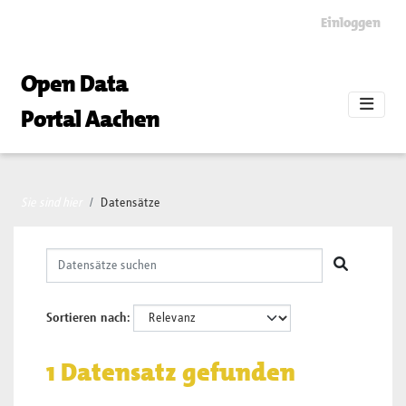
Skip to main content
Einloggen
Open Data
Portal Aachen
Sie sind hier
Datensätze
Sortieren nach
1 Datensatz gefunden