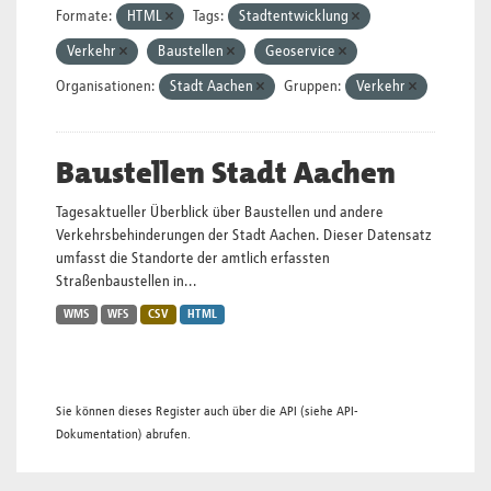
Formate:
HTML
Tags:
Stadtentwicklung
Verkehr
Baustellen
Geoservice
Organisationen:
Stadt Aachen
Gruppen:
Verkehr
Baustellen Stadt Aachen
Tagesaktueller Überblick über Baustellen und andere
Verkehrsbehinderungen der Stadt Aachen. Dieser Datensatz
umfasst die Standorte der amtlich erfassten
Straßenbaustellen in...
WMS
WFS
CSV
HTML
Sie können dieses Register auch über die
API
(siehe
API-
Dokumentation
) abrufen.