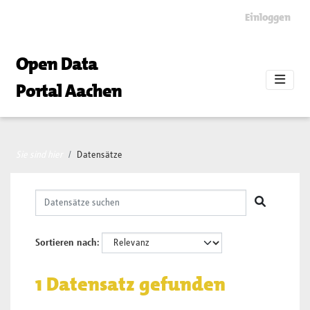
Skip to main content
Einloggen
Open Data
Portal Aachen
Sie sind hier
Datensätze
Sortieren nach
1 Datensatz gefunden