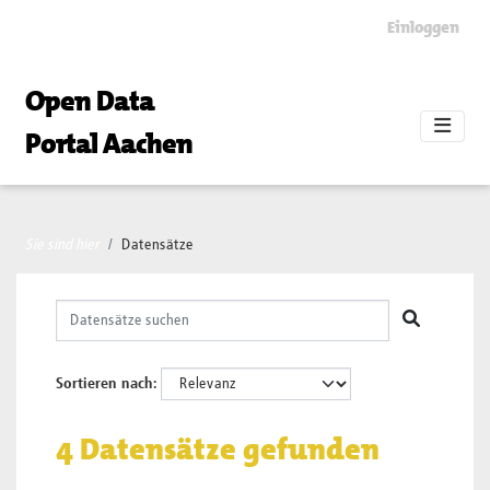
Skip to main content
Einloggen
Open Data
Portal Aachen
Sie sind hier
Datensätze
Sortieren nach
4 Datensätze gefunden