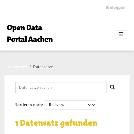
Skip to main content
Einloggen
Open Data
Portal Aachen
Sie sind hier
Datensätze
Sortieren nach
1 Datensatz gefunden