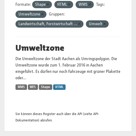
Formate:
Shape
HTML
WMS
Tags:
Umweltzone
Gruppen:
Landwirtschaft, Forstwirtschaft ...
Umwelt
Umweltzone
Die Umweltzone der Stadt Aachen als Umringspolygon. Die
Umweltzone wurde zum 1. Februar 2016 in Aachen
eingeführt. Es dürfen nur noch Fahrzeuge mit grüner Plakette
oder...
WMS
WFS
Shape
HTML
Sie können dieses Register auch über die
API
(siehe
API-
Dokumentation
) abrufen.