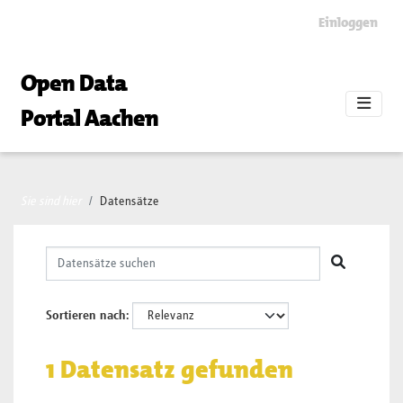
Skip to main content
Einloggen
Open Data
Portal Aachen
Sie sind hier
Datensätze
Sortieren nach
1 Datensatz gefunden