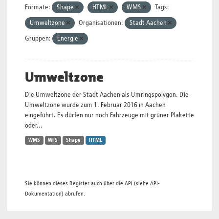
Formate:
Shape
HTML
WMS
Tags:
Umweltzone
Organisationen:
Stadt Aachen
Gruppen:
Energie
Umweltzone
Die Umweltzone der Stadt Aachen als Umringspolygon. Die
Umweltzone wurde zum 1. Februar 2016 in Aachen
eingeführt. Es dürfen nur noch Fahrzeuge mit grüner Plakette
oder...
WMS
WFS
Shape
HTML
Sie können dieses Register auch über die
API
(siehe
API-
Dokumentation
) abrufen.