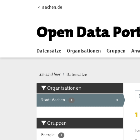
Skip to main content
< aachen.de
Open Data Por
Datensätze
Organisationen
Gruppen
Anw
Sie sind hier
Datensätze
Organisationen
Stadt Aachen
-
x
1
1
Gruppen
Fo
Energie
-
1