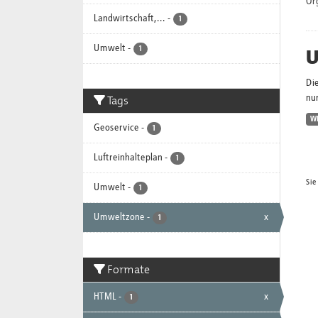
Or
Landwirtschaft,...
-
1
Umwelt
-
U
1
Di
Tags
nur
W
Geoservice
-
1
Luftreinhalteplan
-
1
Sie
Umwelt
-
1
Umweltzone
-
x
1
Formate
HTML
-
x
1