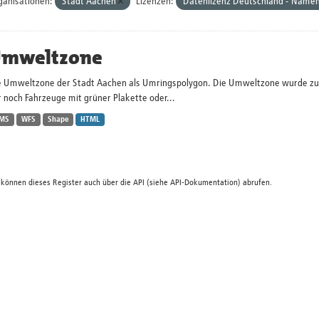
ganisationen:
Stadt Aachen
Lizenzen:
Datenlizenz Deutschland - Namen
mweltzone
e Umweltzone der Stadt Aachen als Umringspolygon. Die Umweltzone wurde zum 
 noch Fahrzeuge mit grüner Plakette oder...
MS
WFS
Shape
HTML
 können dieses Register auch über die
API
(siehe
API-Dokumentation
) abrufen.