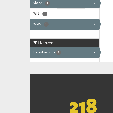
Shape
-
x
1
WFS
-
1
WMS
-
x
1
Lizenzen
Datenlizenz...
-
x
1
221