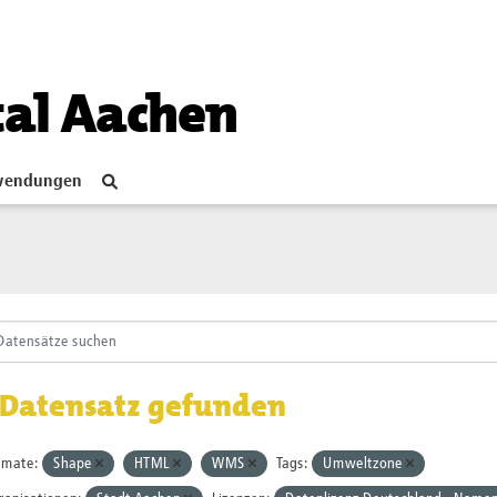
tal Aachen
endungen
 Datensatz gefunden
rmate:
Shape
HTML
WMS
Tags:
Umweltzone