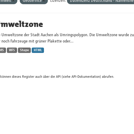
Umwelt
Geoservice
Lizenzen:
Datenlizenz Deutschland - Namensne
mweltzone
e Umweltzone der Stadt Aachen als Umringspolygon. Die Umweltzone wurde zum 
 noch Fahrzeuge mit grüner Plakette oder...
MS
WFS
Shape
HTML
 können dieses Register auch über die
API
(siehe
API-Dokumentation
) abrufen.