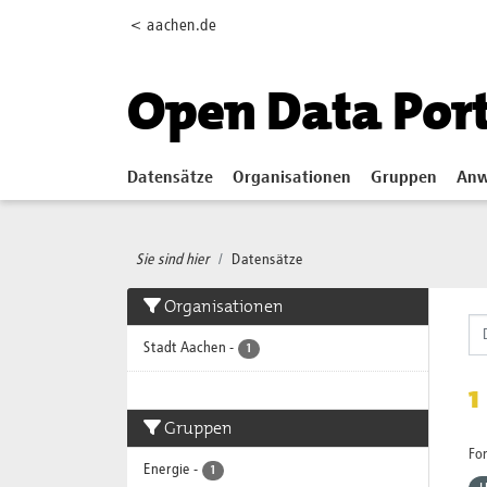
Skip to main content
< aachen.de
Open Data Por
Datensätze
Organisationen
Gruppen
Anw
Sie sind hier
Datensätze
Organisationen
Stadt Aachen
-
1
1
Gruppen
Fo
Energie
-
1