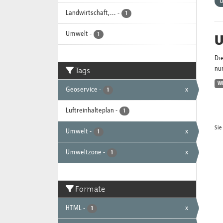
Landwirtschaft,...
-
1
Umwelt
-
U
1
Di
Tags
nur
W
Geoservice
-
x
1
Luftreinhalteplan
-
1
Sie
Umwelt
-
x
1
Umweltzone
-
x
1
Formate
HTML
-
x
1