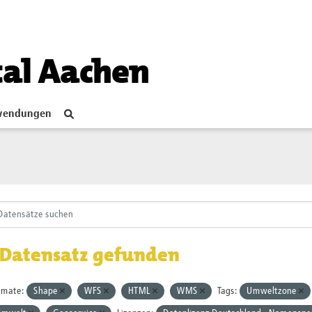
tal Aachen
endungen
 Datensatz gefunden
rmate:
Shape
WFS
HTML
WMS
Tags:
Umweltzone