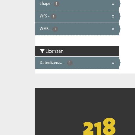
Shape
-
x
1
WFS
-
x
1
WMS
-
x
1
Lizenzen
Datenlizenz...
-
x
1
221