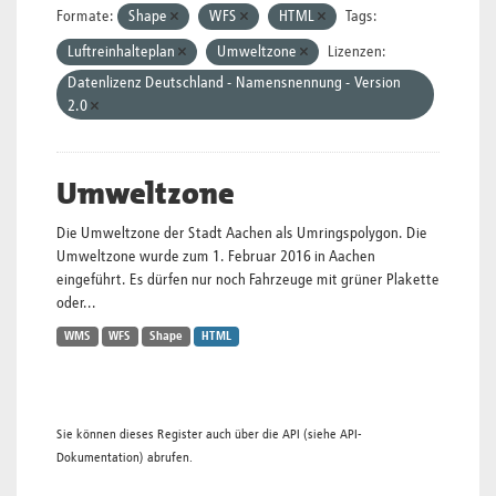
Formate:
Shape
WFS
HTML
Tags:
Luftreinhalteplan
Umweltzone
Lizenzen:
Datenlizenz Deutschland - Namensnennung - Version
2.0
Umweltzone
Die Umweltzone der Stadt Aachen als Umringspolygon. Die
Umweltzone wurde zum 1. Februar 2016 in Aachen
eingeführt. Es dürfen nur noch Fahrzeuge mit grüner Plakette
oder...
WMS
WFS
Shape
HTML
Sie können dieses Register auch über die
API
(siehe
API-
Dokumentation
) abrufen.