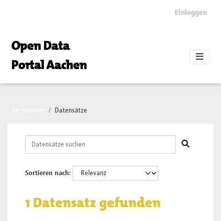
Skip to main content
Einloggen
Open Data
Portal Aachen
Sie sind hier
Datensätze
Sortieren nach
1 Datensatz gefunden