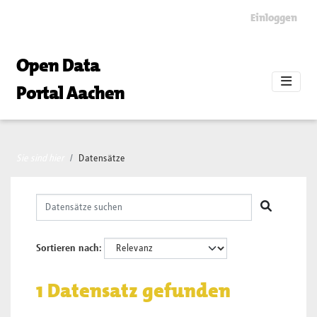
Skip to main content
Einloggen
Open Data
Portal Aachen
Sie sind hier
Datensätze
Sortieren nach
1 Datensatz gefunden