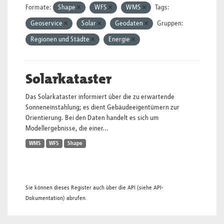
Formate:
Shape
WFS
WMS
Tags:
Geoservice
Solar
Geodaten
Gruppen:
Regionen und Städte
Energie
Solarkataster
Das Solarkataster informiert über die zu erwartende
Sonneneinstahlung; es dient Gebäudeeigentümern zur
Orientierung. Bei den Daten handelt es sich um
Modellergebnisse, die einer...
WMS
WFS
Shape
Sie können dieses Register auch über die
API
(siehe
API-
Dokumentation
) abrufen.