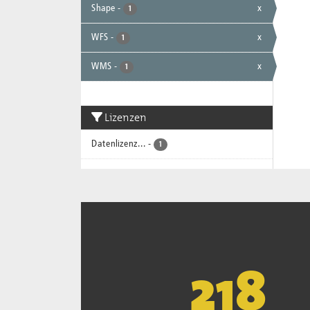
Shape
-
x
1
WFS
-
x
1
WMS
-
x
1
Lizenzen
Datenlizenz...
-
1
221