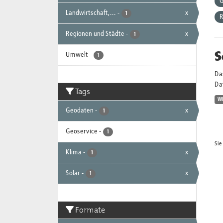
G
Landwirtschaft,...
-
x
1
R
Regionen und Städte
-
x
1
S
Umwelt
-
1
Da
Dat
Tags
W
Geodaten
-
x
1
Geoservice
-
1
Sie
Klima
-
x
1
Solar
-
x
1
Formate