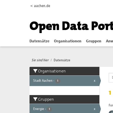
Skip to main content
< aachen.de
Open Data Por
Datensätze
Organisationen
Gruppen
Anw
Sie sind hier
Datensätze
Organisationen
Stadt Aachen
-
x
1
1
Gruppen
Fo
Energie
-
x
1