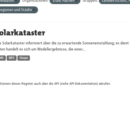
eodaten
Organisationen:
Stadt Aachen
Gruppen:
Landwirtschaft, F
egionen und Städte
olarkataster
s Solarkataster informiert über die zu erwartende Sonneneinstahlung; es dien
en handelt es sich um Modellergebnisse, die einer...
MS
WFS
Shape
 können dieses Register auch über die
API
(siehe
API-Dokumentation
) abrufen.