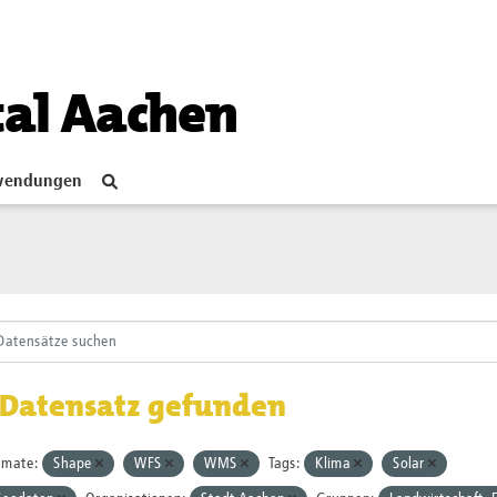
tal Aachen
endungen
 Datensatz gefunden
rmate:
Shape
WFS
WMS
Tags:
Klima
Solar