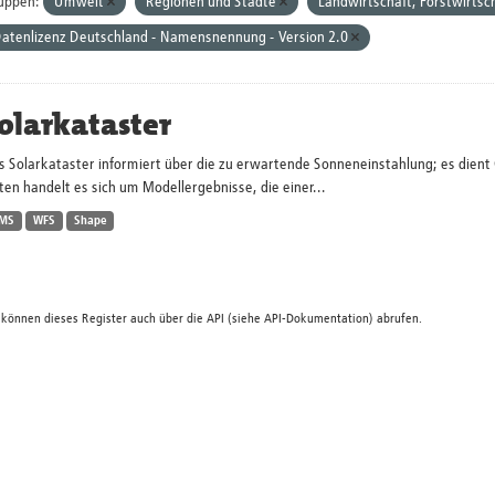
uppen:
Umwelt
Regionen und Städte
Landwirtschaft, Forstwirtsch
atenlizenz Deutschland - Namensnennung - Version 2.0
olarkataster
s Solarkataster informiert über die zu erwartende Sonneneinstahlung; es dien
en handelt es sich um Modellergebnisse, die einer...
MS
WFS
Shape
 können dieses Register auch über die
API
(siehe
API-Dokumentation
) abrufen.