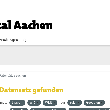
tal Aachen
endungen
 Datensatz gefunden
rmate:
Shape
WFS
WMS
Tags:
Solar
Geodaten