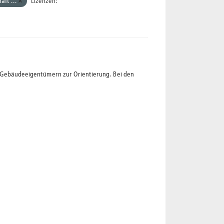
aft ...
Lizenzen:
t Gebäudeeigentümern zur Orientierung. Bei den