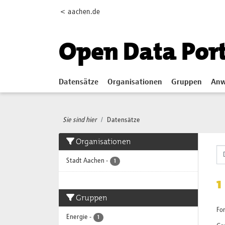
Skip to main content
< aachen.de
Open Data Por
Datensätze
Organisationen
Gruppen
Anw
Sie sind hier
Datensätze
Organisationen
Stadt Aachen
-
1
1
Gruppen
Fo
Energie
-
1