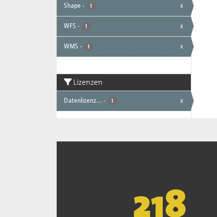
Shape
-
x
1
WFS
-
x
1
WMS
-
x
1
Lizenzen
Datenlizenz...
-
x
1
221