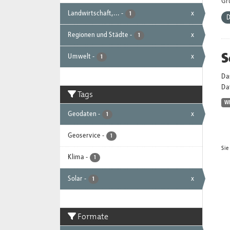
Gr
Landwirtschaft,...
-
x
1
D
Regionen und Städte
-
x
1
S
Umwelt
-
x
1
Da
Dat
Tags
W
Geodaten
-
x
1
Geoservice
-
1
Sie
Klima
-
1
Solar
-
x
1
Formate