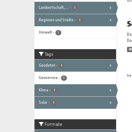
Gr
Landwirtschaft,...
-
x
1
Regionen und Städte
-
x
S
1
Umwelt
-
1
Da
Dat
W
Tags
Geodaten
-
x
1
Sie
Geoservice
-
1
Klima
-
x
1
Solar
-
x
1
Formate