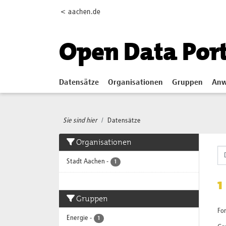
Skip to main content
< aachen.de
Open Data Por
Datensätze
Organisationen
Gruppen
Anw
Sie sind hier
Datensätze
Organisationen
Stadt Aachen
-
1
1
Gruppen
Fo
Energie
-
1