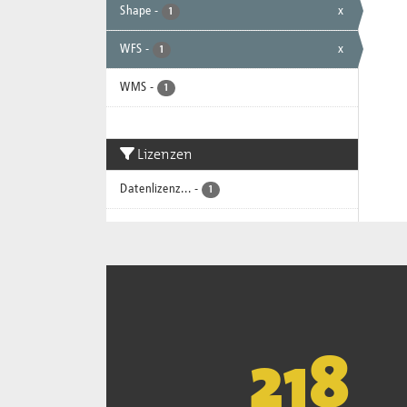
Shape
-
x
1
WFS
-
x
1
WMS
-
1
Lizenzen
Datenlizenz...
-
1
221