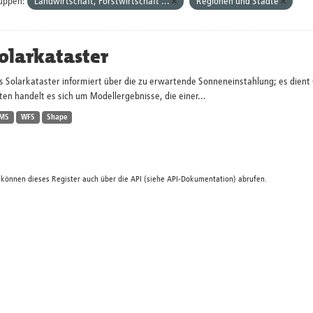
uppen:
Landwirtschaft, Forstwirtschaft ...
Regionen und Städte
olarkataster
s Solarkataster informiert über die zu erwartende Sonneneinstahlung; es dien
en handelt es sich um Modellergebnisse, die einer...
MS
WFS
Shape
 können dieses Register auch über die
API
(siehe
API-Dokumentation
) abrufen.