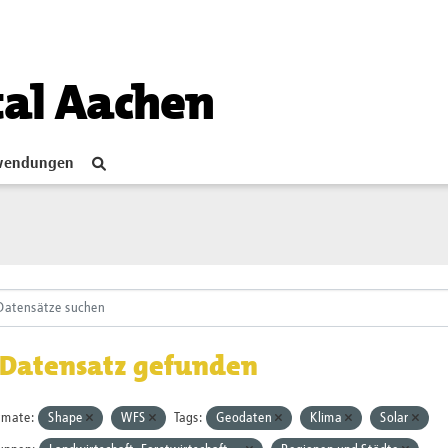
tal Aachen
endungen
 Datensatz gefunden
rmate:
Shape
WFS
Tags:
Geodaten
Klima
Solar