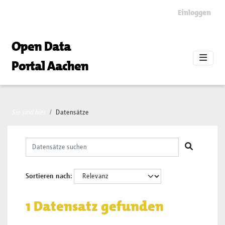
Skip to main content
Einloggen
Open Data
Portal Aachen
Sie sind hier
Datensätze
Sortieren nach
1 Datensatz gefunden