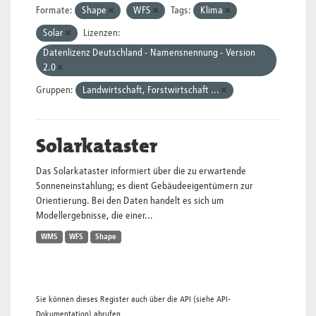
Formate:
Shape
WFS
Tags:
Klima
Solar
Lizenzen:
Datenlizenz Deutschland - Namensnennung - Version
2.0
Gruppen:
Landwirtschaft, Forstwirtschaft ...
Solarkataster
Das Solarkataster informiert über die zu erwartende
Sonneneinstahlung; es dient Gebäudeeigentümern zur
Orientierung. Bei den Daten handelt es sich um
Modellergebnisse, die einer...
WMS
WFS
Shape
Sie können dieses Register auch über die
API
(siehe
API-
Dokumentation
) abrufen.