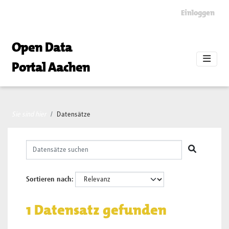
Skip to main content
Einloggen
Open Data
Portal Aachen
Sie sind hier
Datensätze
Sortieren nach
1 Datensatz gefunden