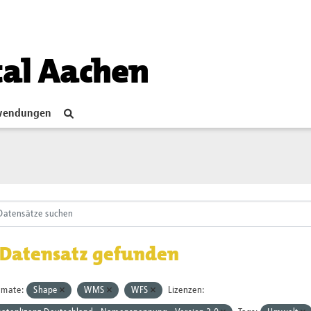
tal Aachen
endungen
 Datensatz gefunden
rmate:
Shape
WMS
WFS
Lizenzen: