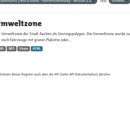
atenlizenz Deutschland - Namensnennung - Version 2.0
Tags:
Umwelt
mweltzone
e Umweltzone der Stadt Aachen als Umringspolygon. Die Umweltzone wurde zum 
 noch Fahrzeuge mit grüner Plakette oder...
MS
WFS
Shape
HTML
 können dieses Register auch über die
API
(siehe
API-Dokumentation
) abrufen.