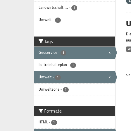
D
Landwirtschaft,...
-
1
Umwelt
-
U
1
Di
Tags
nur
W
Geoservice
-
x
1
Luftreinhalteplan
-
1
Sie
Umwelt
-
x
1
Umweltzone
-
1
Formate
HTML
-
1