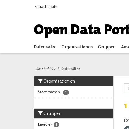
Skip to main content
< aachen.de
Open Data Por
Datensätze
Organisationen
Gruppen
Anw
Sie sind hier
Datensätze
Organisationen
Stadt Aachen
-
1
1
Gruppen
Fo
Energie
-
1