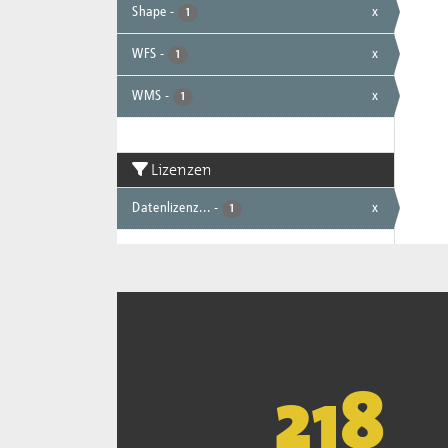
Shape
-
x
1
WFS
-
x
1
WMS
-
x
1
Lizenzen
Datenlizenz...
-
x
1
221