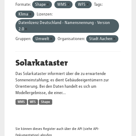
Formate:
Shape
WMS
WFS
Tags:
Klima
Lizenzen:
Datenlizenz Deutschland - Namensnennung - Version
2.0
Gruppen:
Umwelt
Organisationen:
Stadt Aachen
Solarkataster
Das Solarkataster informiert über die zu erwartende
Sonneneinstahlung; es dient Gebäudeeigentümern zur
Orientierung. Bei den Daten handelt es sich um
Modellergebnisse, die einer...
WMS
WFS
Shape
Sie können dieses Register auch über die
API
(siehe
API-
Dokumentation
) abrufen.