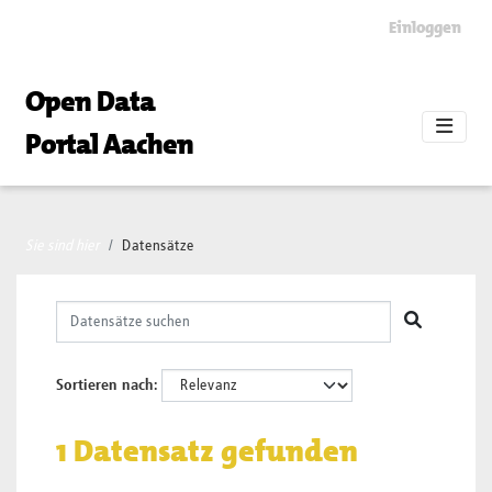
Skip to main content
Einloggen
Open Data
Portal Aachen
Sie sind hier
Datensätze
Sortieren nach
1 Datensatz gefunden