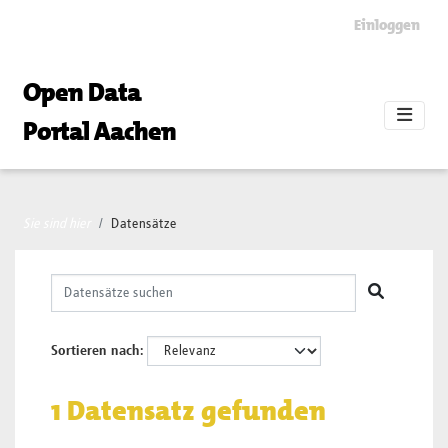
Skip to main content
Einloggen
Open Data
Portal Aachen
Sie sind hier
Datensätze
Sortieren nach
1 Datensatz gefunden