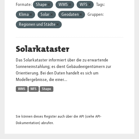
Formate:
Shape
WMS
WFS
Tags:
Klima
Solar
Geodaten
Gruppen:
Regionen und Städte
Solarkataster
Das Solarkataster informiert über die zu erwartende
Sonneneinstahlung; es dient Gebäudeeigentümern zur
Orientierung. Bei den Daten handelt es sich um
Modellergebnisse, die einer...
WMS
WFS
Shape
Sie können dieses Register auch über die
API
(siehe
API-
Dokumentation
) abrufen.