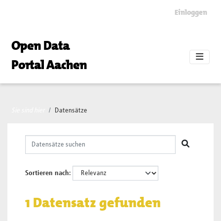
Skip to main content
Einloggen
Open Data
Portal Aachen
Sie sind hier
Datensätze
Sortieren nach
1 Datensatz gefunden