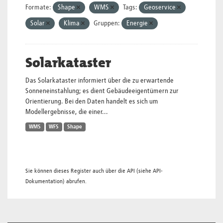
Formate:
Shape
WMS
Tags:
Geoservice
Solar
Klima
Gruppen:
Energie
Solarkataster
Das Solarkataster informiert über die zu erwartende
Sonneneinstahlung; es dient Gebäudeeigentümern zur
Orientierung. Bei den Daten handelt es sich um
Modellergebnisse, die einer...
WMS
WFS
Shape
Sie können dieses Register auch über die
API
(siehe
API-
Dokumentation
) abrufen.