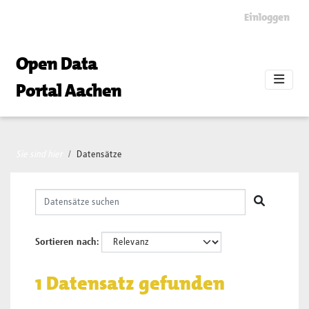
Skip to main content
Einloggen
Open Data
Portal Aachen
Sie sind hier
Datensätze
Sortieren nach
1 Datensatz gefunden