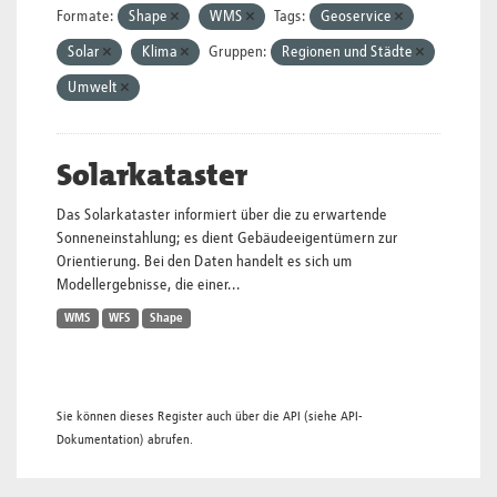
Formate:
Shape
WMS
Tags:
Geoservice
Solar
Klima
Gruppen:
Regionen und Städte
Umwelt
Solarkataster
Das Solarkataster informiert über die zu erwartende
Sonneneinstahlung; es dient Gebäudeeigentümern zur
Orientierung. Bei den Daten handelt es sich um
Modellergebnisse, die einer...
WMS
WFS
Shape
Sie können dieses Register auch über die
API
(siehe
API-
Dokumentation
) abrufen.